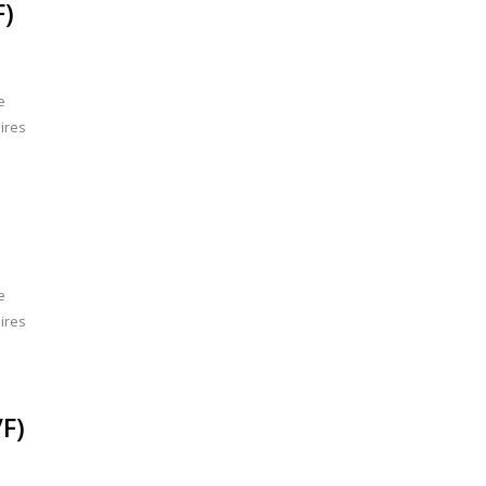
F)
e
ires
e
ires
/F)