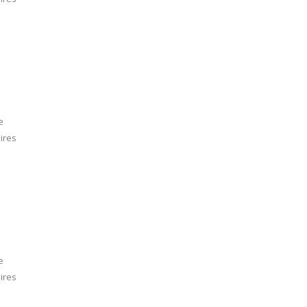
e
ires
e
ires