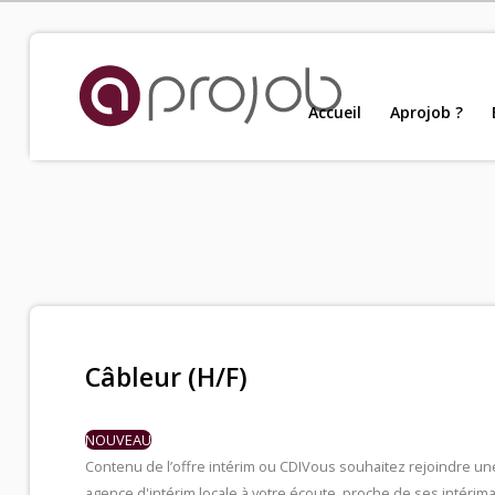
Accueil
Accueil
Aprojob ?
Nou
Aprojob ?
Entreprises
Offres d'emploi
Câbleur (H/F)
Candidats
NOUVEAU
Contenu de l’offre intérim ou CDI
Vous souhaitez rejoindre un
Salariés Aprojob
agence d'intérim locale à votre écoute, proche de ses intérima