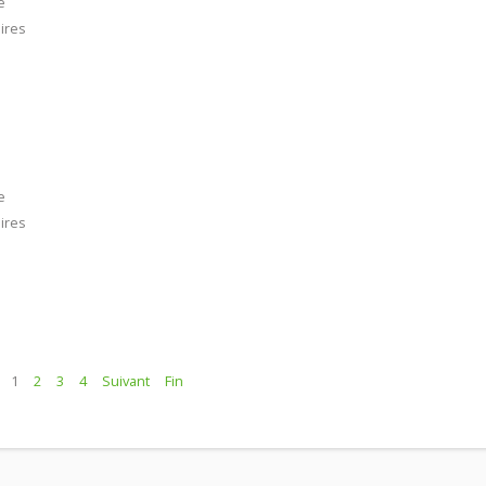
e
ires
e
ires
1
2
3
4
Suivant
Fin