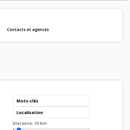
Contacts et agences
m, CDD et CDI
.
Distance:
10
km