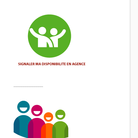
________________