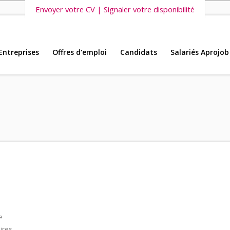
Envoyer votre CV | Signaler votre disponibilité
Entreprises
Offres d'emploi
Candidats
Salariés Aprojob
s vous invitons également à découvrir
nos dernières offres d'emploi intéri
e
ires