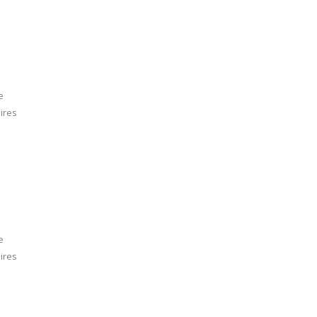
e
ires
e
ires