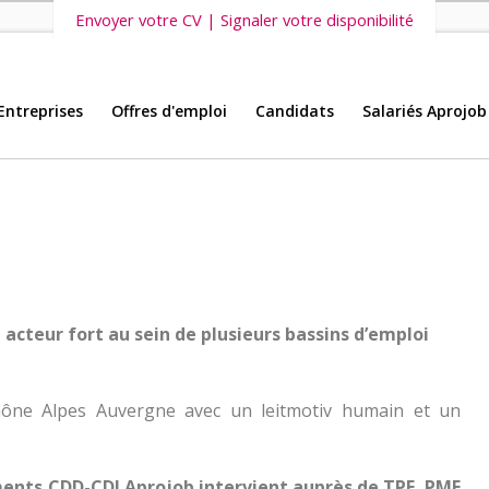
Envoyer votre CV | Signaler votre disponibilité
Entreprises
Offres d'emploi
Candidats
Salariés Aprojob
s vous invitons également à découvrir
nos dernières offres d'emploi intéri
 acteur fort au sein de plusieurs bassins d’emploi
ône Alpes Auvergne avec un leitmotiv humain et un
ements CDD-CDI
Aprojob intervient auprès de TPE, PME