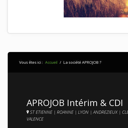
Vous êtes ici :
Accueil
/
La société APROJOB ?
APROJOB Intérim & CDI
ST ETIENNE
|
ROANNE
|
LYON
|
ANDREZIEUX
|
CL
VALENCE