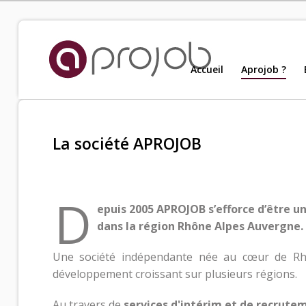
Accueil
Accueil
Aprojob ?
Nou
Aprojob ?
La société APROJOB
Entreprises
D
Offres d'emploi
epuis 2005 APROJOB s’efforce d’être un
dans la région Rhône Alpes Auvergne.
Candidats
Une société indépendante née au cœur de Rh
développement croissant sur plusieurs régions.
Salariés Aprojob
Au travers de
services d'intérim et de recrut