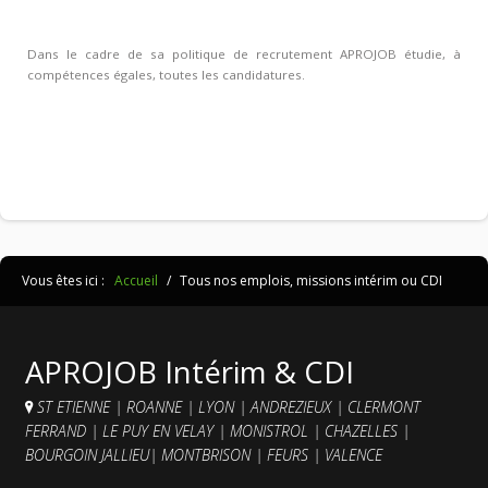
Dans le cadre de sa politique de recrutement APROJOB étudie, à
compétences égales, toutes les candidatures.
Vous êtes ici :
Accueil
/
Tous nos emplois, missions intérim ou CDI
APROJOB Intérim & CDI
ST ETIENNE
|
ROANNE
|
LYON
|
ANDREZIEUX
|
CLERMONT
FERRAND
|
LE PUY EN VELAY
|
MONISTROL
|
CHAZELLES
|
BOURGOIN JALLIEU
|
MONTBRISON
|
FEURS
|
VALENCE