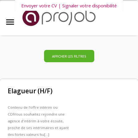
Envoyer votre CV | Signaler votre disponibilité
Accueil
Nous vous invitons également à découvrir
nos dernières offres
Aprojob ?
d'emploi intérim, CDD et CDI
.
Entreprises
AFFICHER LES FILTRES
Offres d'emploi
Elagueur (H/F)
Candidats
Contenu de l’offre intérim ou
CDI
Vous souhaitez rejoindre une
Salariés Aprojob
agence d'intérim à votre écoute,
proche de ses intérimaires et ayant
des fortes valeurs hu[...]