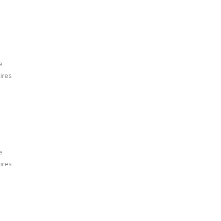
e
ires
e
ires