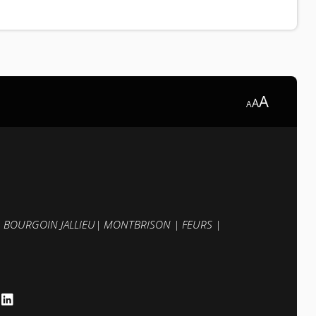
A
A
A
|
BOURGOIN JALLIEU
|
MONTBRISON
|
FEURS
|