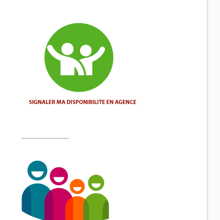
________________