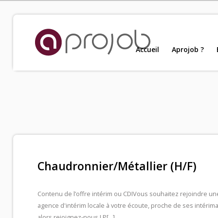
Accueil
Accueil
Aprojob ?
Nou
Aprojob ?
Entreprises
Offres d'emploi
Chaudronnier/Métallier (H/F)
Candidats
Contenu de l’offre intérim ou CDI
Vous souhaitez rejoindre un
agence d'intérim locale à votre écoute, proche de ses intérima
Salariés Aprojob
alors rejoignez-nous ! P[...]