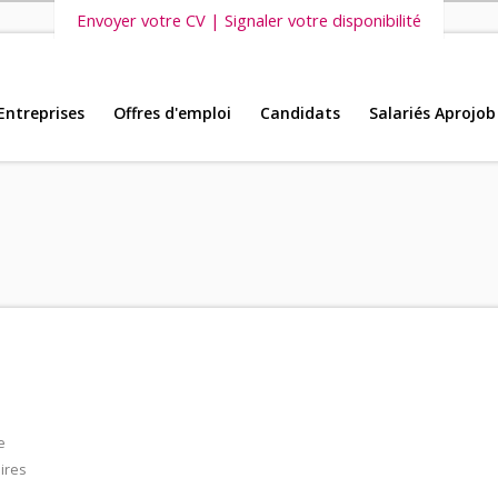
Envoyer votre CV | Signaler votre disponibilité
Entreprises
Offres d'emploi
Candidats
Salariés Aprojob
s vous invitons également à découvrir
nos dernières offres d'emploi intéri
e
ires