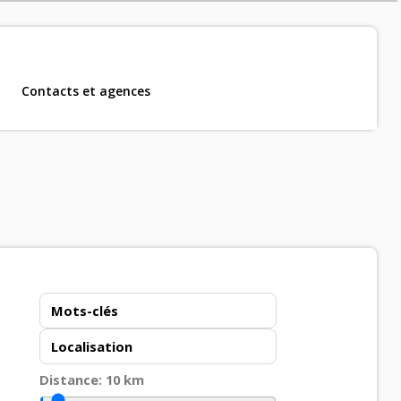
Contacts et agences
m, CDD et CDI
.
Distance:
10
km