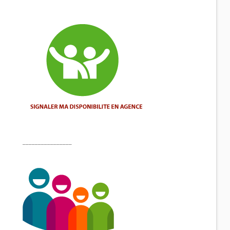
________________