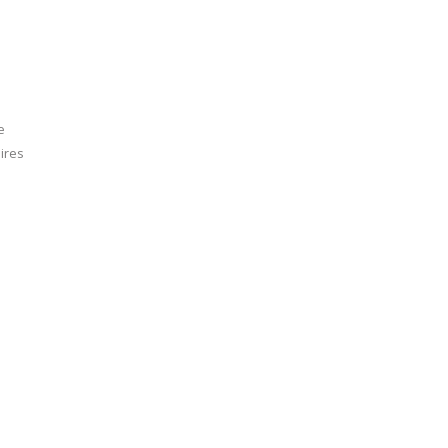
e
ires