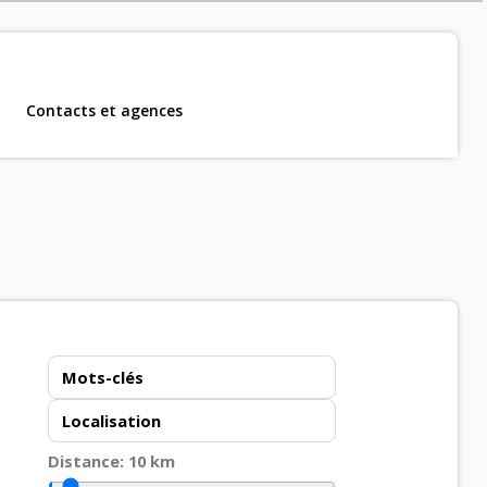
Contacts et agences
m, CDD et CDI
.
Distance:
10
km