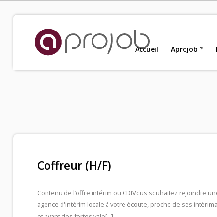
Accueil
Accueil
Aprojob ?
Nou
Aprojob ?
Entreprises
Offres d'emploi
Coffreur (H/F)
Candidats
Contenu de l’offre intérim ou CDI
Vous souhaitez rejoindre un
agence d'intérim locale à votre écoute, proche de ses intérima
Salariés Aprojob
et ayant des fortes vale[...]