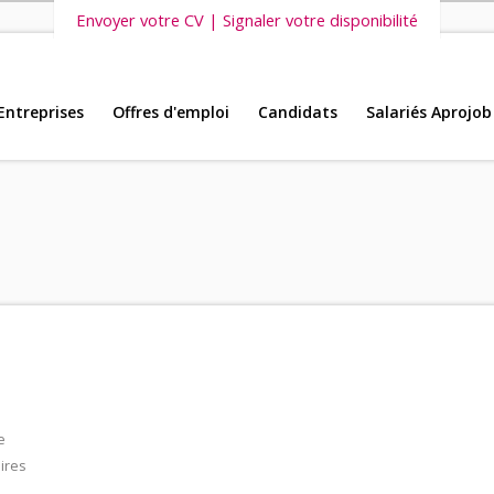
Envoyer votre CV | Signaler votre disponibilité
Entreprises
Offres d'emploi
Candidats
Salariés Aprojob
s vous invitons également à découvrir
nos dernières offres d'emploi intéri
e
ires