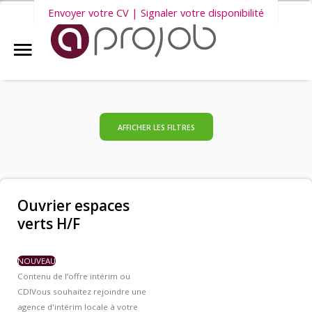
Envoyer votre CV | Signaler votre disponibilité
Accueil
Nous vous invitons également à découvrir
nos dernières offres
Aprojob ?
d'emploi intérim, CDD et CDI
.
Entreprises
AFFICHER LES FILTRES
Offres d'emploi
Ouvrier espaces
verts H/F
Candidats
NOUVEAU
Salariés Aprojob
Contenu de l’offre intérim ou
CDI
Vous souhaitez rejoindre une
agence d'intérim locale à votre