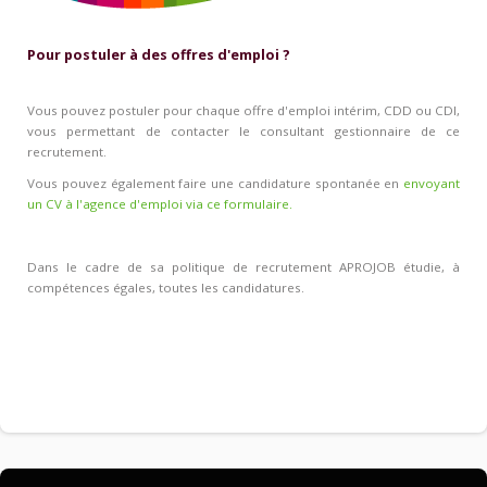
Pour postuler à des offres d'emploi ?
Vous pouvez postuler pour chaque offre d'emploi intérim, CDD ou CDI,
vous permettant de contacter le consultant gestionnaire de ce
recrutement.
Vous pouvez également faire une candidature spontanée en
envoyant
un CV à l'agence d'emploi via ce formulaire.
Dans le cadre de sa politique de recrutement APROJOB étudie, à
compétences égales, toutes les candidatures.