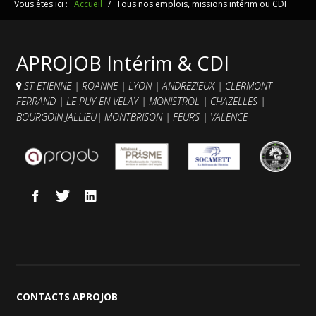
Vous êtes ici :
Accueil
/
Tous nos emplois, missions intérim ou CDI
APROJOB Intérim & CDI
ST ETIENNE
|
ROANNE
|
LYON
|
ANDREZIEUX
|
CLERMONT
FERRAND
|
LE PUY EN VELAY
|
MONISTROL
|
CHAZELLES
|
BOURGOIN JALLIEU
|
MONTBRISON
|
FEURS
|
VALENCE
CONTACTS
APROJOB