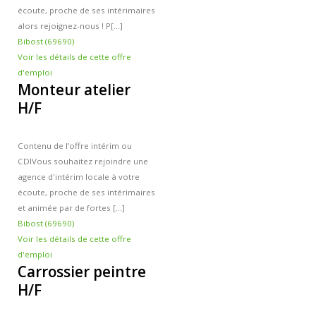
Contacts et agences
écoute, proche de ses intérimaires
alors rejoignez-nous ! P[...]
Bibost (69690)
Voir les détails de cette offre
d'emploi
Monteur atelier
H/F
Contenu de l’offre intérim ou
CDI
Vous souhaitez rejoindre une
agence d'intérim locale à votre
écoute, proche de ses intérimaires
et animée par de fortes [...]
Bibost (69690)
Voir les détails de cette offre
d'emploi
Carrossier peintre
H/F