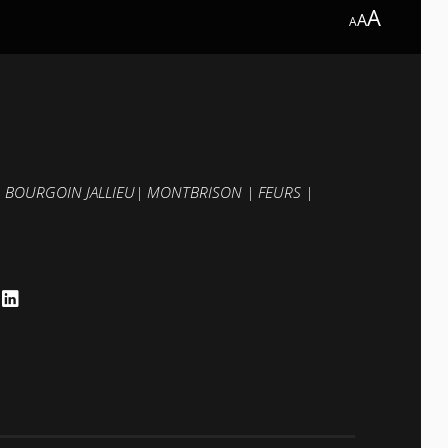
A
A
A
|
BOURGOIN JALLIEU
|
MONTBRISON
|
FEURS
|