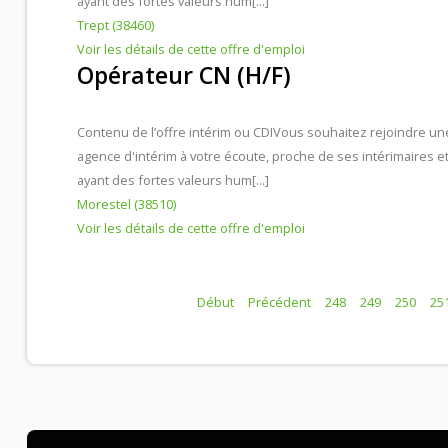
ayant des fortes valeurs hum[...]
Trept (38460)
Voir les détails de cette offre d'emploi
Opérateur CN (H/F)
Contenu de l’offre intérim ou CDI
Vous souhaitez rejoindre un
agence d'intérim à votre écoute, proche de ses intérimaires e
ayant des fortes valeurs hum[...]
Morestel (38510)
Voir les détails de cette offre d'emploi
Début
Précédent
248
249
250
25