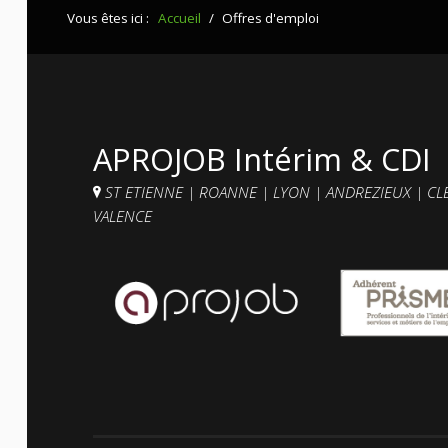
Vous êtes ici :
Accueil
/
Offres d'emploi
APROJOB Intérim & CDI
ST ETIENNE
|
ROANNE
|
LYON
|
ANDREZIEUX
|
CL
VALENCE