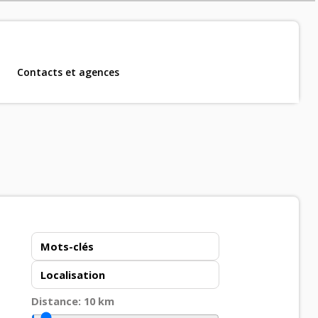
Contacts et agences
m, CDD et CDI
.
Distance:
10
km