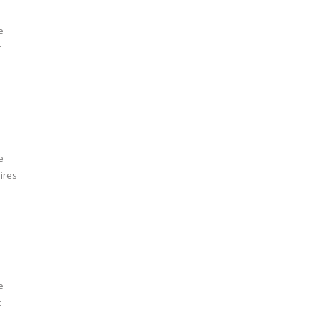
e
t
e
ires
e
t