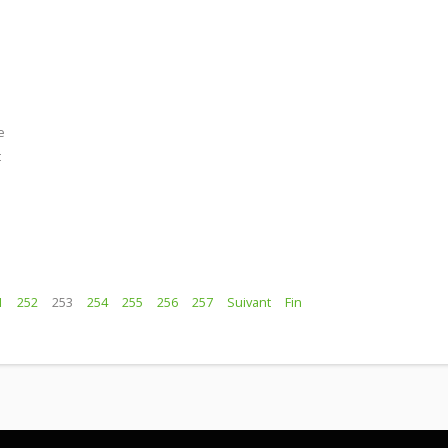
e
t
1
252
253
254
255
256
257
Suivant
Fin