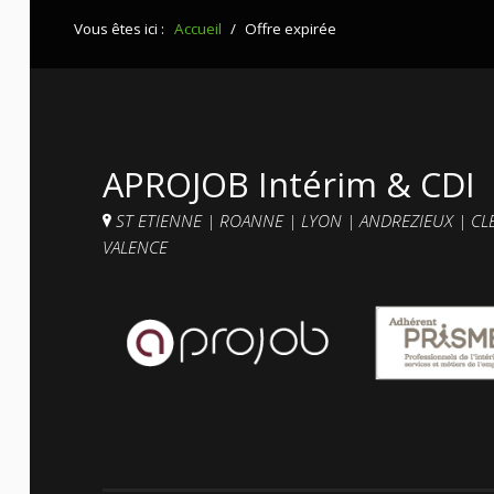
Vous êtes ici :
Accueil
/
Offre expirée
Contacts et agences
APROJOB Intérim & CDI
ST ETIENNE
|
ROANNE
|
LYON
|
ANDREZIEUX
|
CL
VALENCE