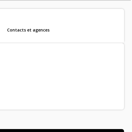
Contacts et agences
m, CDD et CDI
.