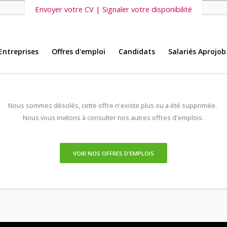
Envoyer votre CV | Signaler votre disponibilité
Entreprises
Offres d'emploi
Candidats
Salariés Aprojob
s vous invitons également à découvrir
nos dernières offres d'emploi intéri
Nous sommes désolés, cette offre n'existe plus ou a été supprimée.
Nous vous invitons à consulter nos autres offres d'emplois.
VOIR NOS OFFRES D'EMPLOIS