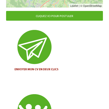
Leaflet
| ©
OpenStreetMap
CLIQUEZ ICI POUR POSTULER