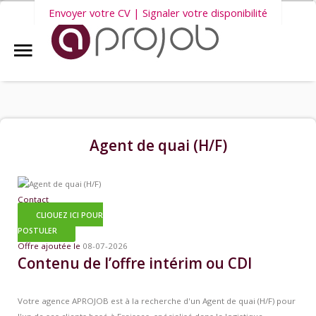
Envoyer votre CV | Signaler votre disponibilité
Accueil
Nous vous invitons également à découvrir
nos dernières offres
Aprojob ?
d'emploi intérim, CDD et CDI
.
Entreprises
Agent de quai (H/F)
Offres d'emploi
Contact
CLIQUEZ ICI POUR
Candidats
POSTULER
Offre ajoutée le
08-07-2026
Contenu de l’offre intérim ou CDI
Salariés Aprojob
Votre agence APROJOB est à la recherche d'un Agent de quai (H/F) pour