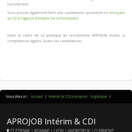
recrutement.
Vous pouvez également faire une candidature spontanée en
envoyant
un CV à l'agence d'emploi via ce formulaire.
Dans le cadre de sa politique de recrutement APROJOB étudie, à
compétences égales, toutes les candidatures.
Vous êtes ici :
Accueil
/
Intérim & CDI transport - logistique
/
APROJOB Intérim & CDI
ST ETIENNE
|
ROANNE
|
LYON
|
ANDREZIEUX
|
CLERMONT