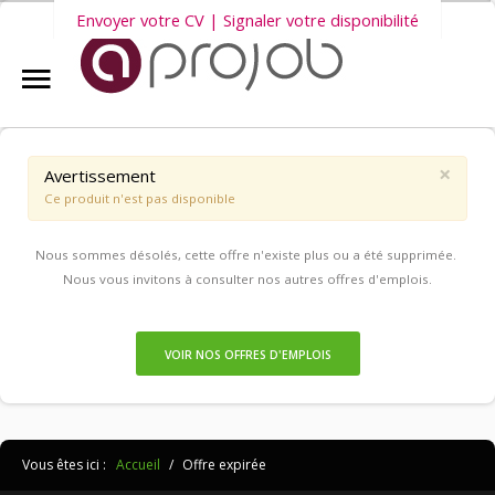
Envoyer votre CV | Signaler votre disponibilité
Accueil
Nous vous invitons également à découvrir
nos dernières offres
Aprojob ?
d'emploi intérim, CDD et CDI
.
×
Avertissement
Ce produit n'est pas disponible
Entreprises
Nous sommes désolés, cette offre n'existe plus ou a été supprimée.
Offres d'emploi
Nous vous invitons à consulter nos autres offres d'emplois.
Candidats
VOIR NOS OFFRES D'EMPLOIS
Salariés Aprojob
Vous êtes ici :
Accueil
/
Offre expirée