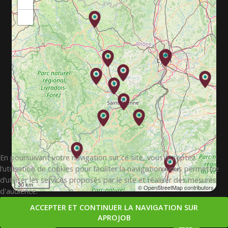
+
−
En poursuivant votre navigation sur ce site, vous acceptez
l’utilisation de cookies pour faciliter la navigation, vous permettre
d’utiliser les services proposés par le site et réaliser des mesures
30 km
© OpenStreetMap contributors
d'audience.
ACCEPTER ET CONTINUER LA NAVIGATION SUR
APROJOB
Copyright © 2026. APROJOB.