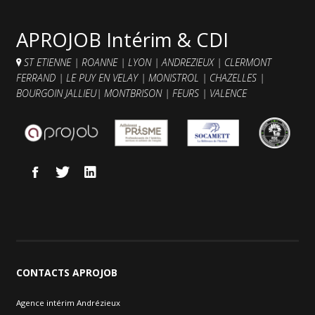
Contacts et agences
APROJOB Intérim & CDI
ST ETIENNE
|
ROANNE
|
LYON
|
ANDREZIEUX
|
CLERMONT
FERRAND
|
LE PUY EN VELAY
|
MONISTROL
|
CHAZELLES
|
BOURGOIN JALLIEU
|
MONTBRISON
|
FEURS
|
VALENCE
CONTACTS
APROJOB
Agence intérim Andrézieux