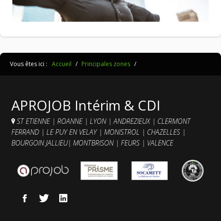
Vous êtes ici :
Accueil
/
Principales zones
/
APROJOB Intérim & CDI
ST ETIENNE
|
ROANNE
|
LYON
|
ANDREZIEUX
|
CLERMONT
FERRAND
|
LE PUY EN VELAY
|
MONISTROL
|
CHAZELLES
|
BOURGOIN JALLIEU
|
MONTBRISON
|
FEURS
|
VALENCE