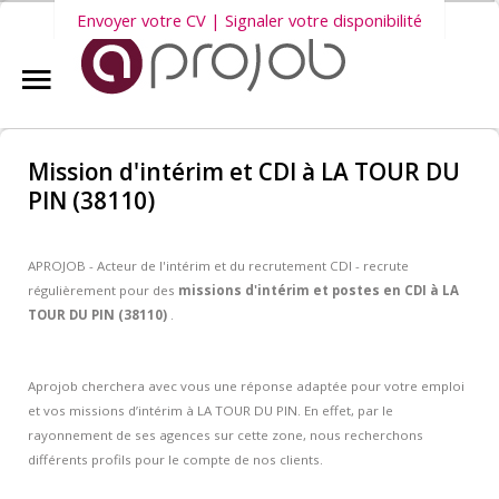
Envoyer votre CV | Signaler votre disponibilité
Accueil
Nous vous invitons également à découvrir
nos dernières offres
Aprojob ?
d'emploi intérim, CDD et CDI
.
Mission d'intérim et CDI à LA TOUR DU
PIN (38110)
Entreprises
APROJOB - Acteur de l'intérim et du recrutement CDI - recrute
Offres d'emploi
régulièrement pour des
missions d'intérim et postes en CDI à LA
TOUR DU PIN
(38110)
.
Candidats
Aprojob cherchera avec vous une réponse adaptée pour votre emploi
et vos missions d’intérim à LA TOUR DU PIN. En effet, par le
rayonnement de ses agences sur cette zone, nous recherchons
Salariés Aprojob
différents profils pour le compte de nos clients.