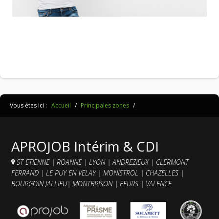
Vous êtes ici :
Accueil
/
Principales zones
/
APROJOB Intérim & CDI
ST ETIENNE
|
ROANNE
|
LYON
|
ANDREZIEUX
|
CLERMONT
FERRAND
|
LE PUY EN VELAY
|
MONISTROL
|
CHAZELLES
|
BOURGOIN JALLIEU
|
MONTBRISON
|
FEURS
|
VALENCE