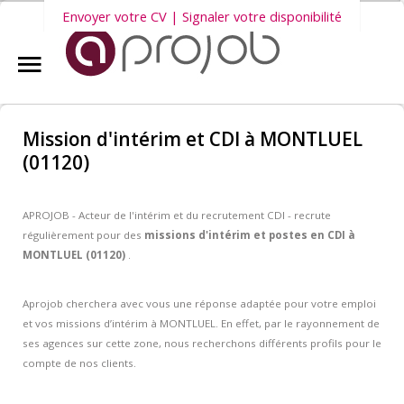
Envoyer votre CV | Signaler votre disponibilité
Accueil
Nous vous invitons également à découvrir
nos dernières offres
Aprojob ?
d'emploi intérim, CDD et CDI
.
Mission d'intérim et CDI à MONTLUEL
(01120)
Entreprises
APROJOB - Acteur de l'intérim et du recrutement CDI - recrute
Offres d'emploi
régulièrement pour des
missions d'intérim et postes en CDI à
MONTLUEL (01120)
.
Candidats
Aprojob cherchera avec vous une réponse adaptée pour votre emploi
et vos missions d’intérim à MONTLUEL. En effet, par le rayonnement de
ses agences sur cette zone, nous recherchons différents profils pour le
Salariés Aprojob
compte de nos clients.