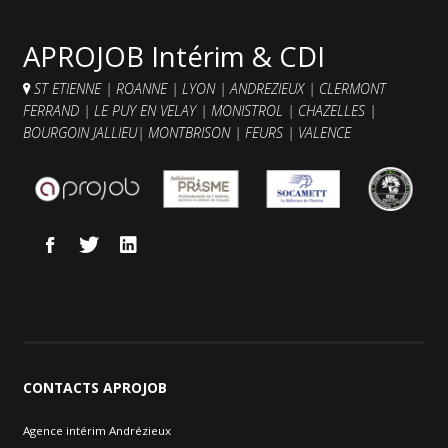
Contacts et agences
APROJOB Intérim & CDI
ST ETIENNE
|
ROANNE
|
LYON
|
ANDREZIEUX
|
CLERMONT
FERRAND
|
LE PUY EN VELAY
|
MONISTROL
|
CHAZELLES
|
BOURGOIN JALLIEU
|
MONTBRISON
|
FEURS
|
VALENCE
CONTACTS
APROJOB
Agence intérim Andrézieux