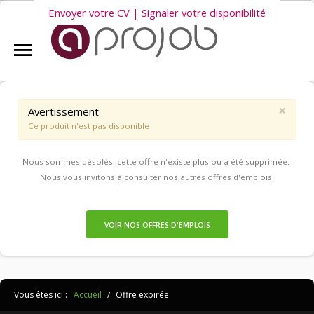
Envoyer votre CV | Signaler votre disponibilité
Accueil
Nous vous invitons également à découvrir
nos dernières offres
Aprojob ?
d'emploi intérim, CDD et CDI
.
×
Avertissement
Ce produit n'est pas disponible
Entreprises
Nous sommes désolés, cette offre n'existe plus ou a été supprimée.
Offres d'emploi
Nous vous invitons à consulter nos autres offres d'emplois.
Candidats
VOIR NOS OFFRES D'EMPLOIS
Salariés Aprojob
Vous êtes ici :
Accueil
/
Offre expirée