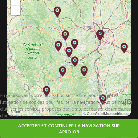
+
−
En poursuivant votre navigation sur ce site, vous acceptez
l’utilisation de cookies pour faciliter la navigation, vous permettre
d’utiliser les services proposés par le site et réaliser des mesures
30 km
© OpenStreetMap contributors
d'audience.
ACCEPTER ET CONTINUER LA NAVIGATION SUR
APROJOB
Copyright © 2026. APROJOB.