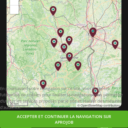
+
−
En poursuivant votre navigation sur ce site, vous acceptez
l’utilisation de cookies pour faciliter la navigation, vous permettre
d’utiliser les services proposés par le site et réaliser des mesures
30 km
© OpenStreetMap contributors
d'audience.
ACCEPTER ET CONTINUER LA NAVIGATION SUR
APROJOB
Copyright © 2026. APROJOB.