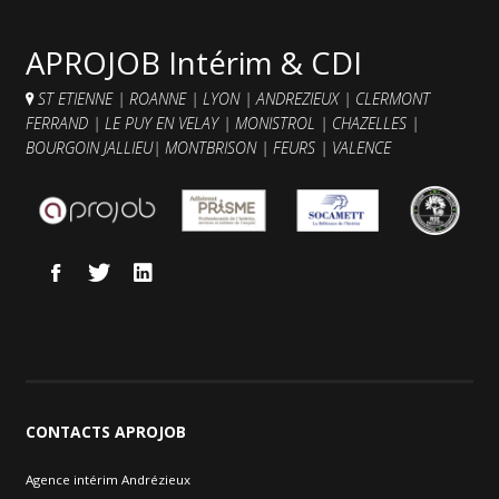
Contacts et agences
APROJOB Intérim & CDI
ST ETIENNE
|
ROANNE
|
LYON
|
ANDREZIEUX
|
CLERMONT
FERRAND
|
LE PUY EN VELAY
|
MONISTROL
|
CHAZELLES
|
BOURGOIN JALLIEU
|
MONTBRISON
|
FEURS
|
VALENCE
CONTACTS
APROJOB
Agence intérim Andrézieux