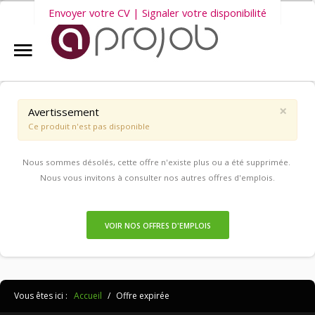
Envoyer votre CV | Signaler votre disponibilité
Accueil
Nous vous invitons également à découvrir
nos dernières offres
Aprojob ?
d'emploi intérim, CDD et CDI
.
×
Avertissement
Ce produit n'est pas disponible
Entreprises
Nous sommes désolés, cette offre n'existe plus ou a été supprimée.
Offres d'emploi
Nous vous invitons à consulter nos autres offres d'emplois.
Candidats
VOIR NOS OFFRES D'EMPLOIS
Salariés Aprojob
Vous êtes ici :
Accueil
/
Offre expirée