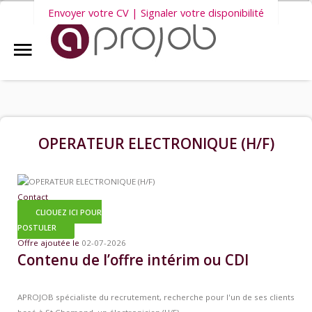
Envoyer votre CV | Signaler votre disponibilité
Accueil
Nous vous invitons également à découvrir
nos dernières offres
Aprojob ?
d'emploi intérim, CDD et CDI
.
Entreprises
OPERATEUR ELECTRONIQUE (H/F)
Offres d'emploi
Contact
CLIQUEZ ICI POUR
Candidats
POSTULER
Offre ajoutée le
02-07-2026
Contenu de l’offre intérim ou CDI
Salariés Aprojob
APROJOB spécialiste du recrutement, recherche pour l'un de ses clients