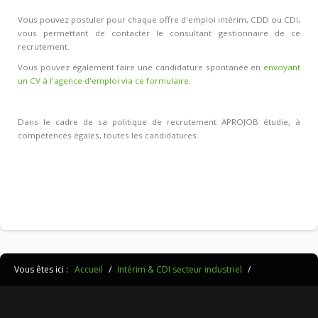
Vous pouvez postuler pour chaque offre d'emploi intérim, CDD ou CDI,
vous permettant de contacter le consultant gestionnaire de ce
recrutement.
Vous pouvez également faire une candidature spontanée en
envoyant
un CV à l'agence d'emploi via ce formulaire.
Dans le cadre de sa politique de recrutement APROJOB étudie, à
compétences égales, toutes les candidatures.
Vous êtes ici :
Accueil
/
Intérim & CDI secteur industriel
/