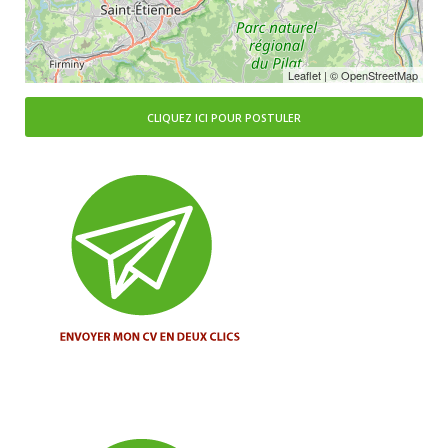
Leaflet
| ©
OpenStreetMap
CLIQUEZ ICI POUR POSTULER