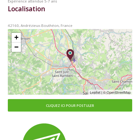
Expérience attendue
5-7 ans
Localisation
42160, Andrézieux-Bouthéon, France
+
−
Leaflet
| ©
OpenStreetMap
CLIQUEZ ICI POUR POSTULER