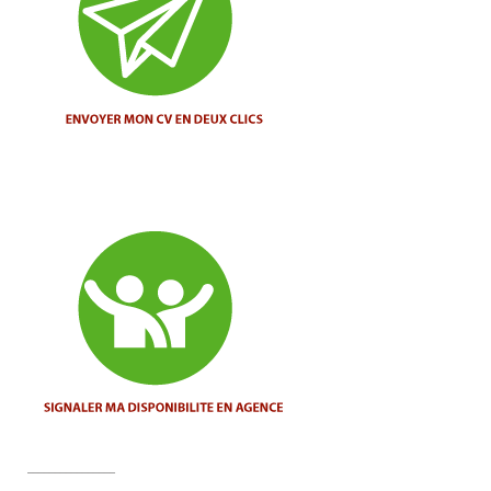
________________