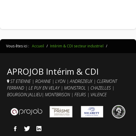
Vous êtes ici :
Accueil
/
Intérim & CDI secteur industriel
/
APROJOB Intérim & CDI
ST ETIENNE
|
ROANNE
|
LYON
|
ANDREZIEUX
|
CLERMONT
FERRAND
|
LE PUY EN VELAY
|
MONISTROL
|
CHAZELLES
|
BOURGOIN JALLIEU
|
MONTBRISON
|
FEURS
|
VALENCE