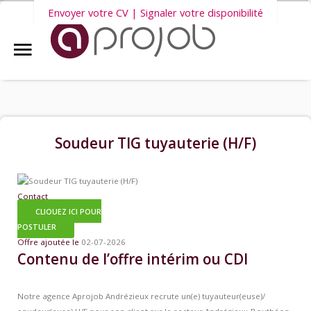
Envoyer votre CV | Signaler votre disponibilité
Accueil
Nous vous invitons également à découvrir
nos dernières offres
Aprojob ?
d'emploi intérim, CDD et CDI
.
Entreprises
Soudeur TIG tuyauterie (H/F)
Offres d'emploi
Contact
CLIQUEZ ICI POUR
Candidats
POSTULER
Offre ajoutée le
02-07-2026
Contenu de l’offre intérim ou CDI
Salariés Aprojob
Notre agence Aprojob Andrézieux recrute un(e) tuyauteur(euse)/