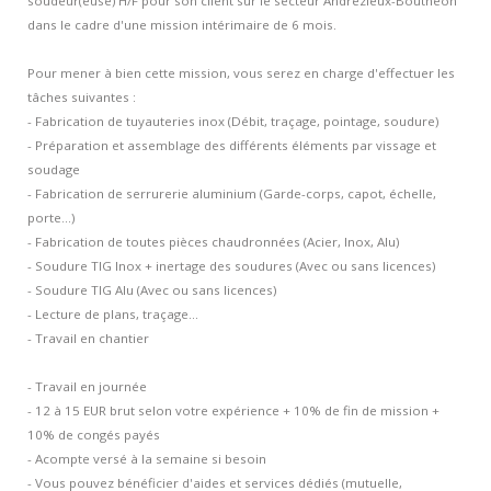
soudeur(euse) H/F pour son client sur le secteur Andrézieux-Bouthéon
Contacts et agences
dans le cadre d'une mission intérimaire de 6 mois.
Pour mener à bien cette mission, vous serez en charge d'effectuer les
tâches suivantes :
- Fabrication de tuyauteries inox (Débit, traçage, pointage, soudure)
- Préparation et assemblage des différents éléments par vissage et
soudage
- Fabrication de serrurerie aluminium (Garde-corps, capot, échelle,
porte...)
- Fabrication de toutes pièces chaudronnées (Acier, Inox, Alu)
- Soudure TIG Inox + inertage des soudures (Avec ou sans licences)
- Soudure TIG Alu (Avec ou sans licences)
- Lecture de plans, traçage...
- Travail en chantier
- Travail en journée
- 12 à 15 EUR brut selon votre expérience + 10% de fin de mission +
10% de congés payés
- Acompte versé à la semaine si besoin
- Vous pouvez bénéficier d'aides et services dédiés (mutuelle,