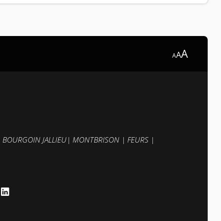
A
A
A
|
BOURGOIN JALLIEU
|
MONTBRISON
|
FEURS
|