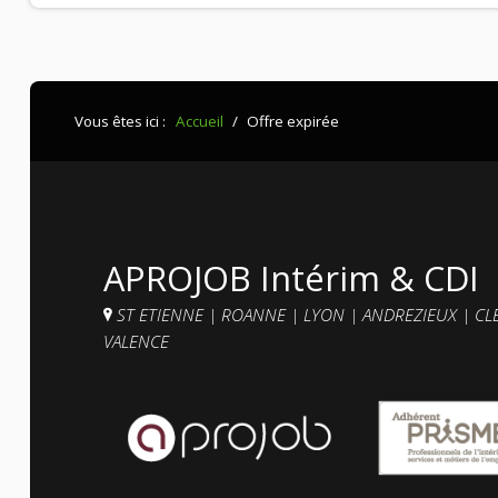
Contacts et agences
Vous êtes ici :
Accueil
/
Offre expirée
APROJOB Intérim & CDI
ST ETIENNE
|
ROANNE
|
LYON
|
ANDREZIEUX
|
CL
VALENCE