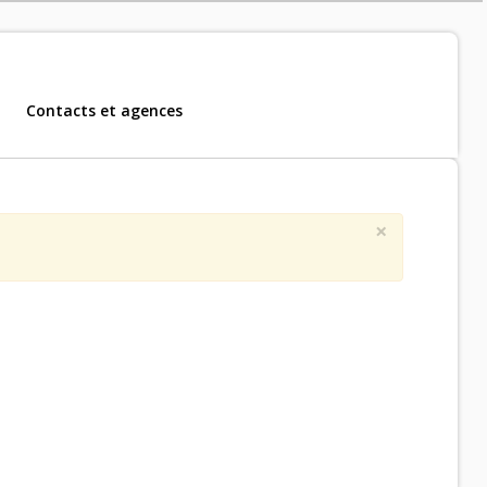
Contacts et agences
m, CDD et CDI
.
×