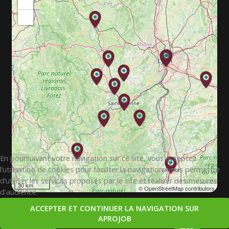
+
−
En poursuivant votre navigation sur ce site, vous acceptez
l’utilisation de cookies pour faciliter la navigation, vous permettre
d’utiliser les services proposés par le site et réaliser des mesures
30 km
© OpenStreetMap contributors
d'audience.
ACCEPTER ET CONTINUER LA NAVIGATION SUR
APROJOB
Copyright © 2026. APROJOB.