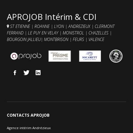
Contacts et agences
APROJOB Intérim & CDI
ST ETIENNE
|
ROANNE
|
LYON
|
ANDREZIEUX
|
CLERMONT
FERRAND
|
LE PUY EN VELAY
|
MONISTROL
|
CHAZELLES
|
BOURGOIN JALLIEU
|
MONTBRISON
|
FEURS
|
VALENCE
CONTACTS
APROJOB
Agence intérim Andrézieux