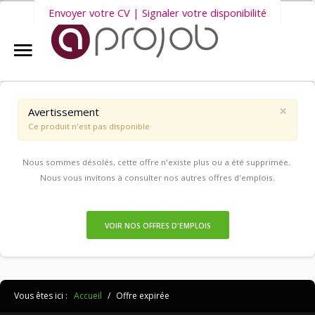
Envoyer votre CV | Signaler votre disponibilité
Accueil
Nous vous invitons également à découvrir
nos dernières offres
Aprojob ?
d'emploi intérim, CDD et CDI
.
×
Avertissement
Ce produit n'est pas disponible
Entreprises
Nous sommes désolés, cette offre n'existe plus ou a été supprimée.
Offres d'emploi
Nous vous invitons à consulter nos autres offres d'emplois.
Candidats
VOIR NOS OFFRES D'EMPLOIS
Salariés Aprojob
Vous êtes ici :
Accueil
/
Offre expirée