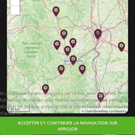
+
−
En poursuivant votre navigation sur ce site, vous acceptez
l’utilisation de cookies pour faciliter la navigation, vous permettre
d’utiliser les services proposés par le site et réaliser des mesures
30 km
© OpenStreetMap contributors
d'audience.
ACCEPTER ET CONTINUER LA NAVIGATION SUR
APROJOB
Copyright © 2026. APROJOB.