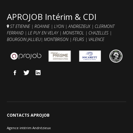
Contacts et agences
APROJOB Intérim & CDI
ST ETIENNE
|
ROANNE
|
LYON
|
ANDREZIEUX
|
CLERMONT
FERRAND
|
LE PUY EN VELAY
|
MONISTROL
|
CHAZELLES
|
BOURGOIN JALLIEU
|
MONTBRISON
|
FEURS
|
VALENCE
CONTACTS
APROJOB
Agence intérim Andrézieux