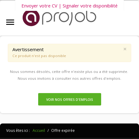
Envoyer votre CV | Signaler votre disponibilité
Accueil
Nous vous invitons également à découvrir
nos dernières offres
Aprojob ?
d'emploi intérim, CDD et CDI
.
×
Avertissement
Ce produit n'est pas disponible
Entreprises
Nous sommes désolés, cette offre n'existe plus ou a été supprimée.
Offres d'emploi
Nous vous invitons à consulter nos autres offres d'emplois.
Candidats
VOIR NOS OFFRES D'EMPLOIS
Salariés Aprojob
Vous êtes ici :
Accueil
/
Offre expirée