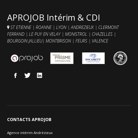
Contacts et agences
APROJOB Intérim & CDI
ST ETIENNE
|
ROANNE
|
LYON
|
ANDREZIEUX
|
CLERMONT
FERRAND
|
LE PUY EN VELAY
|
MONISTROL
|
CHAZELLES
|
BOURGOIN JALLIEU
|
MONTBRISON
|
FEURS
|
VALENCE
CONTACTS
APROJOB
Agence intérim Andrézieux