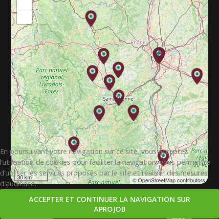
+
−
En poursuivant votre navigation sur ce site, vous acceptez
l’utilisation de cookies pour faciliter la navigation, vous permettre
d’utiliser les services proposés par le site et réaliser des mesures
30 km
© OpenStreetMap contributors
d'audience.
ACCEPTER ET CONTINUER LA NAVIGATION SUR
APROJOB
Copyright © 2026. APROJOB.