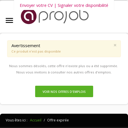
Envoyer votre CV | Signaler votre disponibilité
Accueil
Nous vous invitons également à découvrir
nos dernières offres
Aprojob ?
d'emploi intérim, CDD et CDI
.
×
Avertissement
Ce produit n'est pas disponible
Entreprises
Nous sommes désolés, cette offre n'existe plus ou a été supprimée.
Offres d'emploi
Nous vous invitons à consulter nos autres offres d'emplois.
Candidats
VOIR NOS OFFRES D'EMPLOIS
Salariés Aprojob
Vous êtes ici :
Accueil
/
Offre expirée