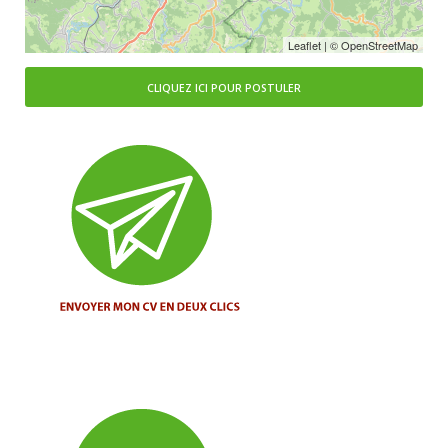
Leaflet
| ©
OpenStreetMap
CLIQUEZ ICI POUR POSTULER