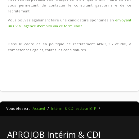
vous permettant de contacter le consultant gestionnaire de ce
recrutement.
Vous pouvez également faire une candidature spontanée en
envoyant
un CV à l'agence d'emploi via ce formulaire.
Dans le cadre de sa politique de recrutement APROJOB étudie, à
compétences égales, toutes les candidatures.
Vous êtes ici :
Accueil
/
Intérim & CDI secteur BTP
/
APROJOB Intérim & CDI