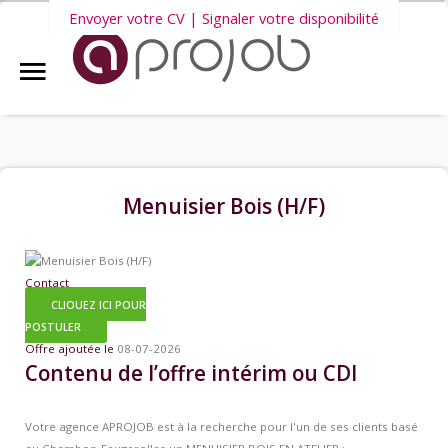
Envoyer votre CV | Signaler votre disponibilité
Accueil
Nous vous invitons également à découvrir
nos dernières offres
Aprojob ?
d'emploi intérim, CDD et CDI
.
Entreprises
Menuisier Bois (H/F)
Offres d'emploi
Contact
CLIQUEZ ICI POUR
Candidats
POSTULER
Offre ajoutée le
08-07-2026
Contenu de l’offre intérim ou CDI
Salariés Aprojob
Votre agence APROJOB est à la recherche pour l'un de ses clients basé