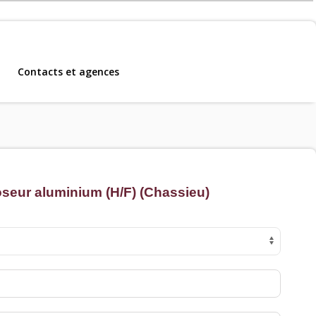
Contacts et agences
m, CDD et CDI
.
oseur aluminium (H/F) (Chassieu)