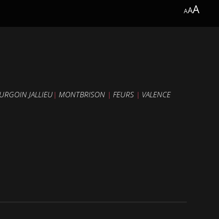
A
A
A
URGOIN JALLIEU
|
MONTBRISON
|
FEURS
|
VALENCE