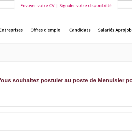
Envoyer votre CV | Signaler votre disponibilité
Entreprises
Offres d'emploi
Candidats
Salariés Aprojob
s vous invitons également à découvrir
nos dernières offres d'emploi intéri
Vous souhaitez postuler au poste de Menuisier p