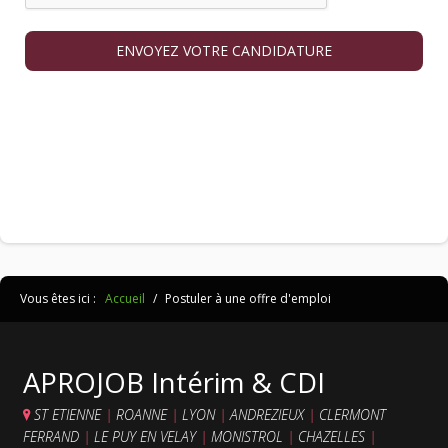
ENVOYEZ VOTRE CANDIDATURE
Vous êtes ici :
Accueil
/
Postuler à une offre d'emploi
APROJOB Intérim & CDI
ST ETIENNE
|
ROANNE
|
LYON
|
ANDREZIEUX
|
CLERMONT
FERRAND
|
LE PUY EN VELAY
|
MONISTROL
|
CHAZELLES
|