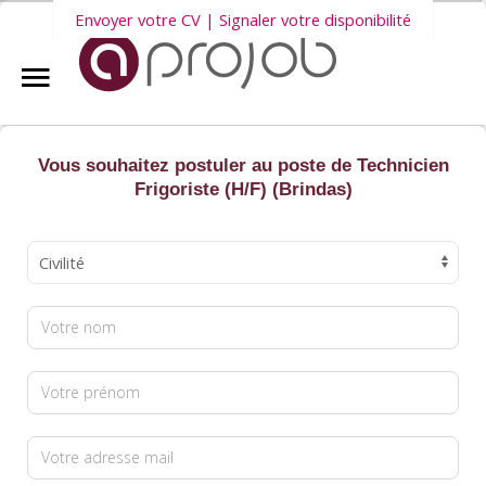
Envoyer votre CV | Signaler votre disponibilité
Accueil
Nous vous invitons également à découvrir
nos dernières offres
Aprojob ?
d'emploi intérim, CDD et CDI
.
Vous souhaitez postuler au poste de Technicien
Frigoriste (H/F) (Brindas)
Entreprises
Offres d'emploi
Candidats
Salariés Aprojob