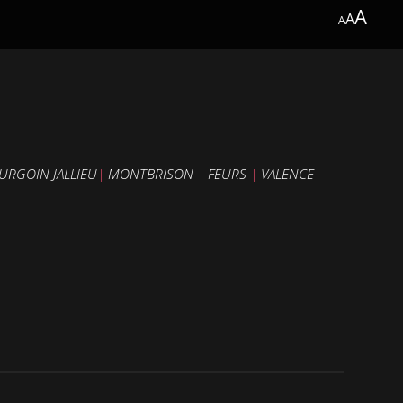
A
A
A
URGOIN JALLIEU
|
MONTBRISON
|
FEURS
|
VALENCE