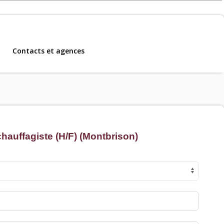
Contacts et agences
m, CDD et CDI
.
hauffagiste (H/F) (Montbrison)