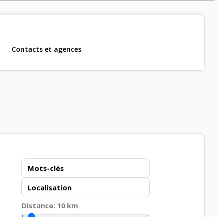
Contacts et agences
m, CDD et CDI
.
Distance:
10
km