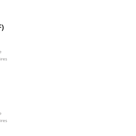
F)
e
ires
e
ires