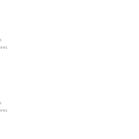
e
ires
e
ires