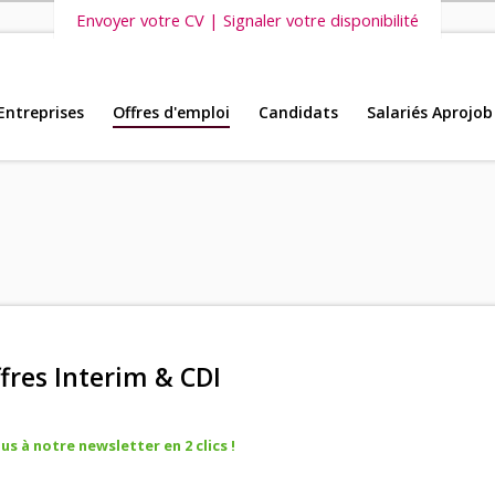
Envoyer votre CV | Signaler votre disponibilité
Entreprises
Offres d'emploi
Candidats
Salariés Aprojob
s vous invitons également à découvrir
nos dernières offres d'emploi intéri
fres Interim & CDI
s à notre newsletter en 2 clics !