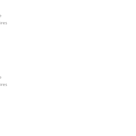
e
ires
e
ires