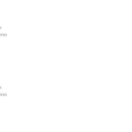
e
ires
e
ires