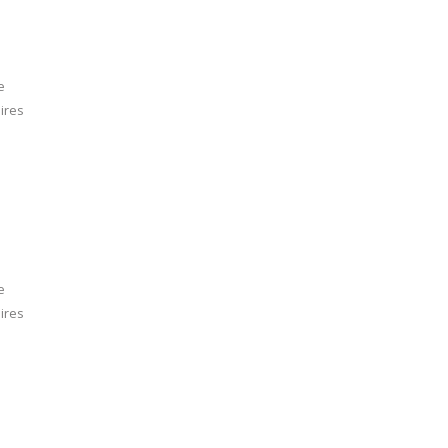
e
ires
e
ires