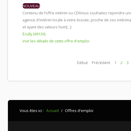
NOUVEAU
Contenu de l’offre intérim ou CDI
Vous souhaitez rejoindre un
agence d'intérim locale à votre écoute, proche de ses intérima
et ayant des valeurs hum[...]
Écully (69130)
Voir les détails de cette offre d'emploi
Début
Précédent
1
2
3
Vous êtes ici :
Accueil
/
Offres d'emploi