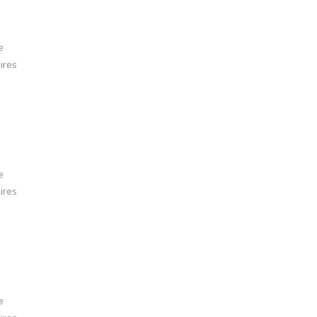
e
ires
e
ires
e