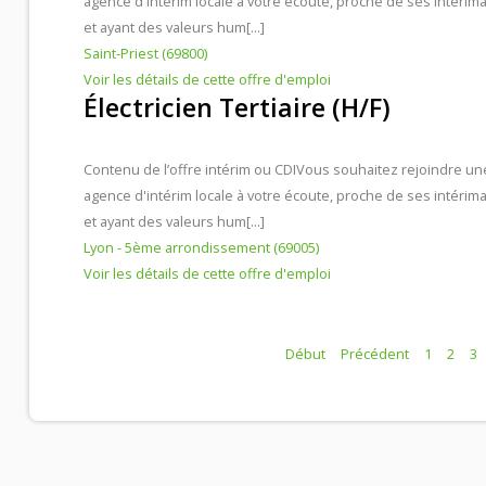
agence d'intérim locale à votre écoute, proche de ses intérima
et ayant des valeurs hum[...]
Saint-Priest (69800)
Voir les détails de cette offre d'emploi
Électricien Tertiaire (H/F)
Contenu de l’offre intérim ou CDI
Vous souhaitez rejoindre un
agence d'intérim locale à votre écoute, proche de ses intérima
et ayant des valeurs hum[...]
Lyon - 5ème arrondissement (69005)
Voir les détails de cette offre d'emploi
Début
Précédent
1
2
3