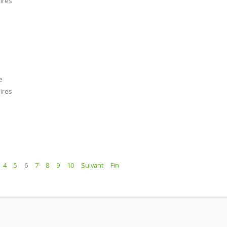
ires
e
ires
4
5
6
7
8
9
10
Suivant
Fin