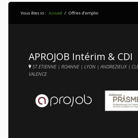
Vous êtes ici :
Accueil
/
Offres d'emploi
APROJOB Intérim & CDI
ST ETIENNE
|
ROANNE
|
LYON
|
ANDREZIEUX
|
CL
VALENCE