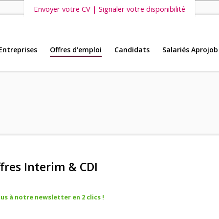
Envoyer votre CV | Signaler votre disponibilité
Entreprises
Offres d'emploi
Candidats
Salariés Aprojob
s vous invitons également à découvrir
nos dernières offres d'emploi intéri
fres Interim & CDI
s à notre newsletter en 2 clics !