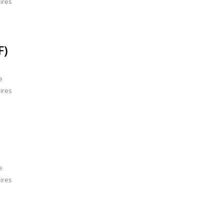
ires
F)
e
ires
e
ires