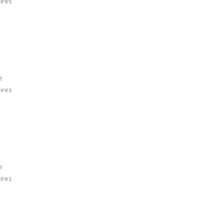
ires
e
ires
e
ires