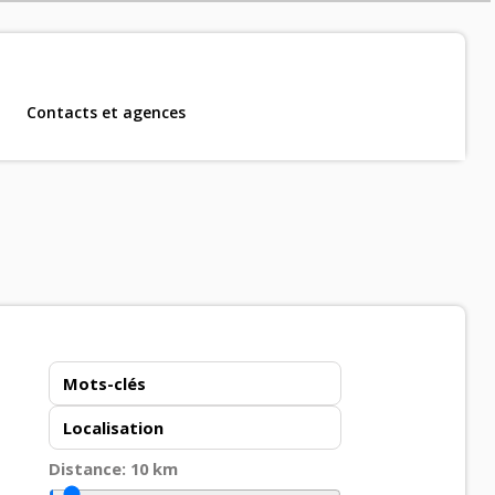
Contacts et agences
m, CDD et CDI
.
Distance:
10
km