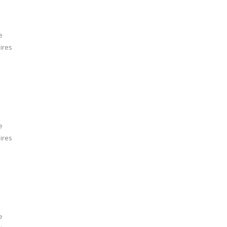
e
ires
e
ires
e