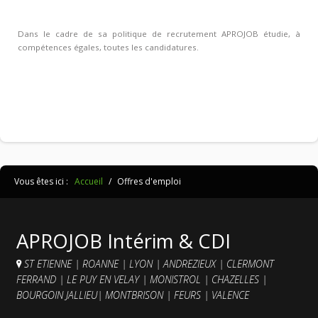
Dans le cadre de sa politique de recrutement APROJOB étudie, à
compétences égales, toutes les candidatures.
Vous êtes ici :
Accueil
/
Offres d'emploi
APROJOB Intérim & CDI
ST ETIENNE
|
ROANNE
|
LYON
|
ANDREZIEUX
|
CLERMONT
FERRAND
|
LE PUY EN VELAY
|
MONISTROL
|
CHAZELLES
|
BOURGOIN JALLIEU
|
MONTBRISON
|
FEURS
|
VALENCE