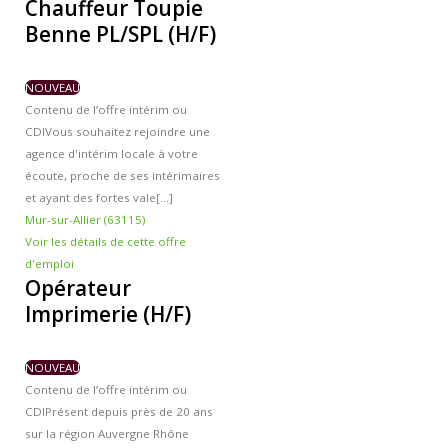
Chauffeur Toupie
Contacts et agences
Benne PL/SPL (H/F)
NOUVEAU
Contenu de l’offre intérim ou
CDI
Vous souhaitez rejoindre une
agence d'intérim locale à votre
écoute, proche de ses intérimaires
et ayant des fortes vale[...]
Mur-sur-Allier (63115)
Voir les détails de cette offre
d'emploi
Opérateur
Imprimerie (H/F)
NOUVEAU
Contenu de l’offre intérim ou
CDI
Présent depuis près de 20 ans
sur la région Auvergne Rhône