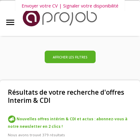
Envoyer votre CV | Signaler votre disponibilité
Accueil
Nous vous invitons également à découvrir
nos dernières offres
Aprojob ?
d'emploi intérim, CDD et CDI
.
Entreprises
AFFICHER LES FILTRES
Offres d'emploi
Résultats de votre recherche d'offres
Interim & CDI
Candidats
Nouvelles offres intérim & CDI et actus : abonnez-vous à
Salariés Aprojob
notre newsletter en 2 clics !
Nous avons trouvé 379 résultats