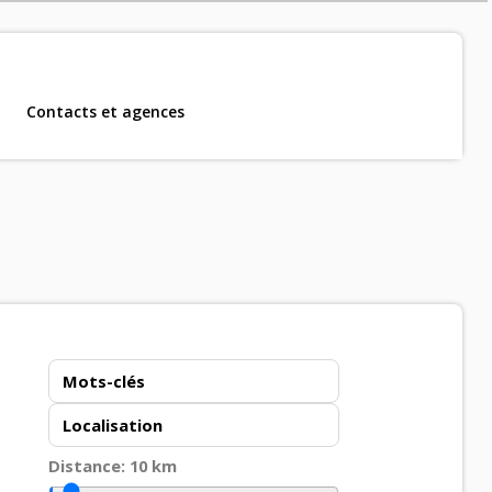
Contacts et agences
m, CDD et CDI
.
Distance:
10
km