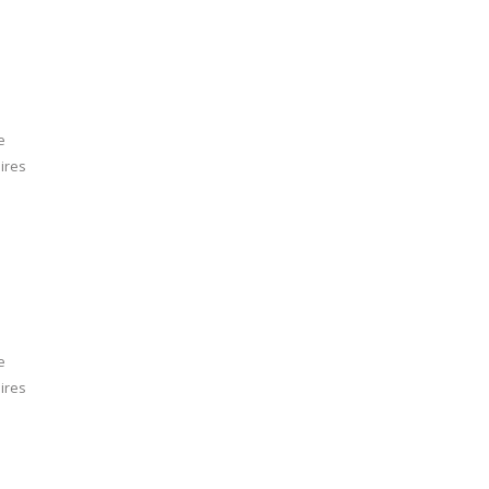
e
ires
e
ires