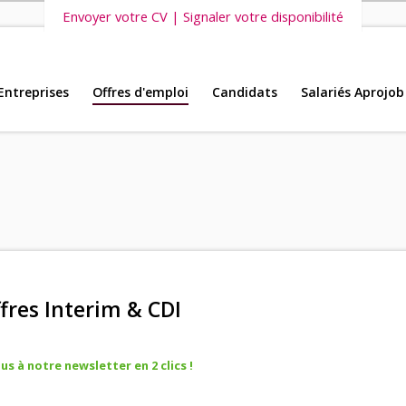
Envoyer votre CV | Signaler votre disponibilité
Entreprises
Offres d'emploi
Candidats
Salariés Aprojob
s vous invitons également à découvrir
nos dernières offres d'emploi intéri
fres Interim & CDI
s à notre newsletter en 2 clics !