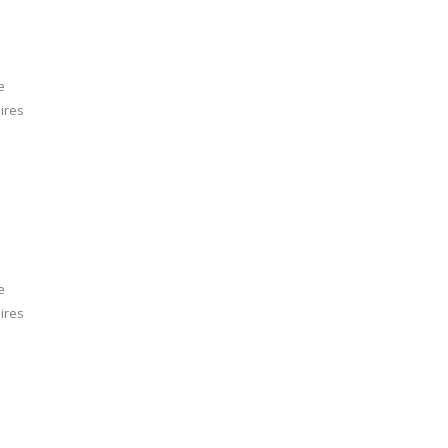
e
ires
e
ires