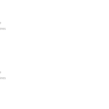
e
ires
e
ires