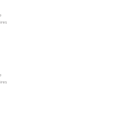
e
ires
e
ires