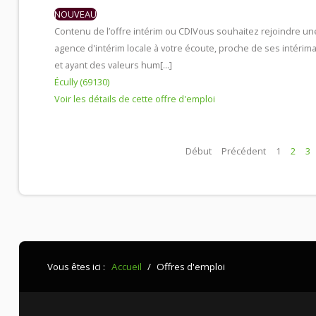
NOUVEAU
Contenu de l’offre intérim ou CDI
Vous souhaitez rejoindre un
agence d'intérim locale à votre écoute, proche de ses intérima
et ayant des valeurs hum[...]
Écully (69130)
Voir les détails de cette offre d'emploi
Début
Précédent
1
2
3
Vous êtes ici :
Accueil
/
Offres d'emploi