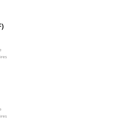
F)
e
ires
e
ires