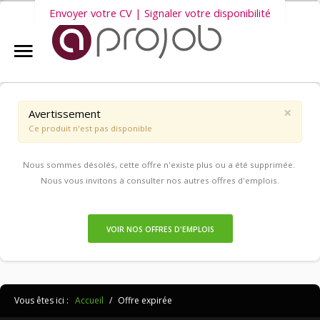
Envoyer votre CV | Signaler votre disponibilité
Accueil
Nous vous invitons également à découvrir
nos dernières offres
Aprojob ?
d'emploi intérim, CDD et CDI
.
×
Avertissement
Ce produit n'est pas disponible
Entreprises
Nous sommes désolés, cette offre n'existe plus ou a été supprimée.
Offres d'emploi
Nous vous invitons à consulter nos autres offres d'emplois.
Candidats
VOIR NOS OFFRES D'EMPLOIS
Salariés Aprojob
Vous êtes ici :
Accueil
/
Offre expirée