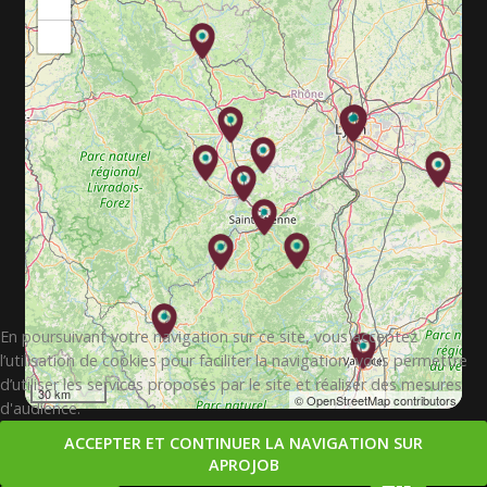
+
−
En poursuivant votre navigation sur ce site, vous acceptez
l’utilisation de cookies pour faciliter la navigation, vous permettre
d’utiliser les services proposés par le site et réaliser des mesures
30 km
© OpenStreetMap contributors
d'audience.
ACCEPTER ET CONTINUER LA NAVIGATION SUR
APROJOB
Copyright © 2026. APROJOB.