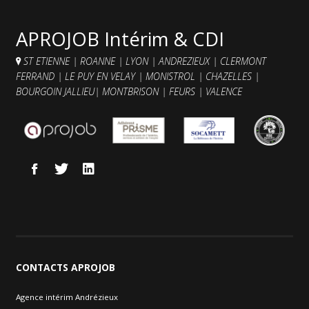
Contacts et agences
APROJOB Intérim & CDI
ST ETIENNE
|
ROANNE
|
LYON
|
ANDREZIEUX
|
CLERMONT
FERRAND
|
LE PUY EN VELAY
|
MONISTROL
|
CHAZELLES
|
BOURGOIN JALLIEU
|
MONTBRISON
|
FEURS
|
VALENCE
CONTACTS
APROJOB
Agence intérim Andrézieux