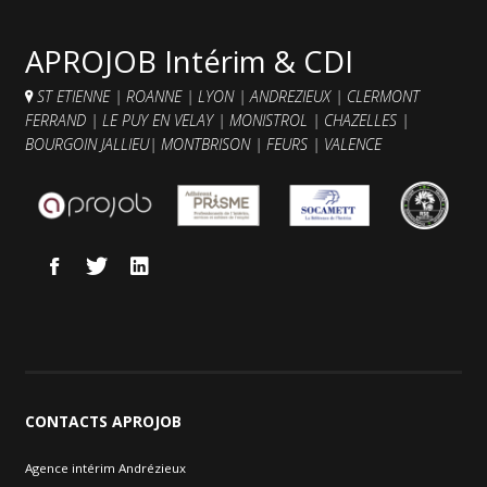
Contacts et agences
APROJOB Intérim & CDI
ST ETIENNE
|
ROANNE
|
LYON
|
ANDREZIEUX
|
CLERMONT
FERRAND
|
LE PUY EN VELAY
|
MONISTROL
|
CHAZELLES
|
BOURGOIN JALLIEU
|
MONTBRISON
|
FEURS
|
VALENCE
CONTACTS
APROJOB
Agence intérim Andrézieux