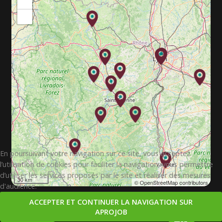
+
−
En poursuivant votre navigation sur ce site, vous acceptez
l’utilisation de cookies pour faciliter la navigation, vous permettre
d’utiliser les services proposés par le site et réaliser des mesures
30 km
© OpenStreetMap contributors
d'audience.
ACCEPTER ET CONTINUER LA NAVIGATION SUR
APROJOB
Copyright © 2026. APROJOB.