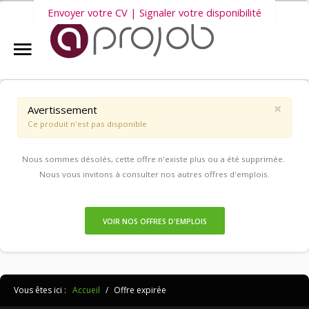
Envoyer votre CV | Signaler votre disponibilité
Accueil
Nous vous invitons également à découvrir
nos dernières offres
Aprojob ?
d'emploi intérim, CDD et CDI
.
×
Avertissement
Ce produit n'est pas disponible
Entreprises
Nous sommes désolés, cette offre n'existe plus ou a été supprimée.
Offres d'emploi
Nous vous invitons à consulter nos autres offres d'emplois.
Candidats
VOIR NOS OFFRES D'EMPLOIS
Salariés Aprojob
Vous êtes ici :
Accueil
/
Offre expirée